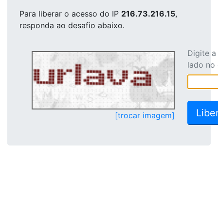
Para liberar o acesso
do IP
216.73.216.15
,
responda ao desafio abaixo.
Digite 
lado no
[trocar imagem]