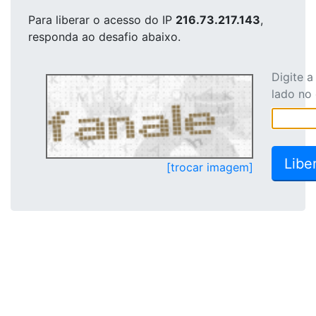
Para liberar o acesso
do IP
216.73.217.143
,
responda ao desafio abaixo.
Digite 
lado no
[trocar imagem]