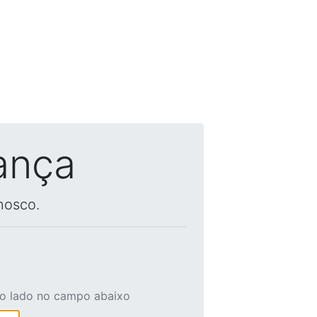
ança
nosco.
ao lado no campo abaixo