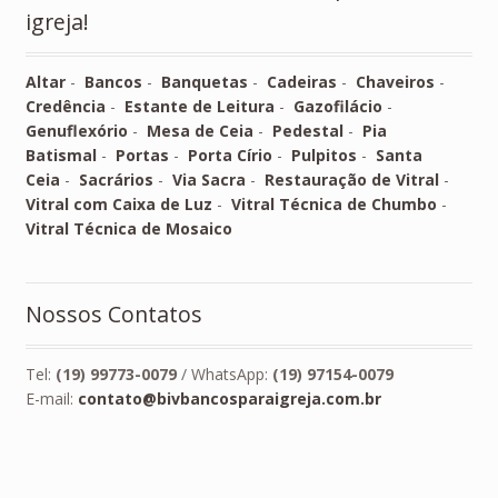
igreja!
Altar
-
Bancos
-
Banquetas
-
Cadeiras
-
Chaveiros
-
Credência
-
Estante de Leitura
-
Gazofilácio
-
Genuflexório
-
Mesa de Ceia
-
Pedestal
-
Pia
Batismal
-
Portas
-
Porta Círio
-
Pulpitos
-
Santa
Ceia
-
Sacrários
-
Via Sacra
-
Restauração de Vitral
-
Vitral com Caixa de Luz
-
Vitral Técnica de Chumbo
-
Vitral Técnica de Mosaico
Nossos Contatos
Tel:
(19) 99773-0079
/ WhatsApp:
(19) 97154-0079
E-mail:
contato@bivbancosparaigreja.com.br