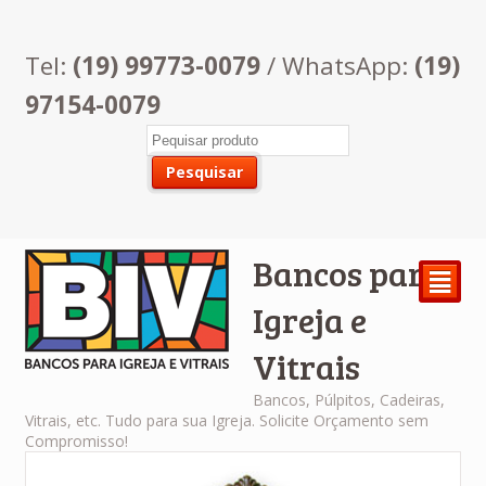
Tel:
(19) 99773-0079
/ WhatsApp:
(19)
97154-0079
Bancos para
²
Igreja e
Vitrais
Bancos, Púlpitos, Cadeiras,
Vitrais, etc. Tudo para sua Igreja. Solicite Orçamento sem
Compromisso!