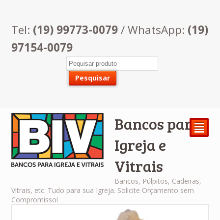
Tel:
(19) 99773-0079
/ WhatsApp:
(19)
97154-0079
Bancos para
²
Igreja e
Vitrais
Bancos, Púlpitos, Cadeiras,
Vitrais, etc. Tudo para sua Igreja. Solicite Orçamento sem
Compromisso!