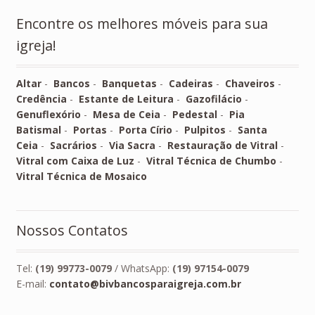
Encontre os melhores móveis para sua
igreja!
Altar
-
Bancos
-
Banquetas
-
Cadeiras
-
Chaveiros
-
Credência
-
Estante de Leitura
-
Gazofilácio
-
Genuflexório
-
Mesa de Ceia
-
Pedestal
-
Pia
Batismal
-
Portas
-
Porta Círio
-
Pulpitos
-
Santa
Ceia
-
Sacrários
-
Via Sacra
-
Restauração de Vitral
-
Vitral com Caixa de Luz
-
Vitral Técnica de Chumbo
-
Vitral Técnica de Mosaico
Nossos Contatos
Tel:
(19) 99773-0079
/ WhatsApp:
(19) 97154-0079
E-mail:
contato@bivbancosparaigreja.com.br