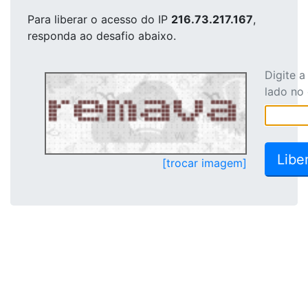
Para liberar o acesso
do IP
216.73.217.167
,
responda ao desafio abaixo.
Digite 
lado no
[trocar imagem]