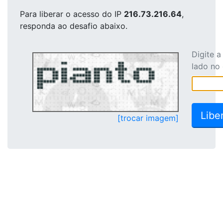
Para liberar o acesso
do IP
216.73.216.64
,
responda ao desafio abaixo.
Digite 
lado no
[trocar imagem]