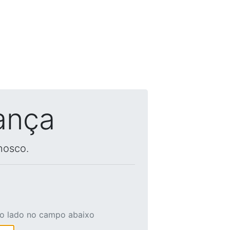
ança
nosco.
ao lado no campo abaixo